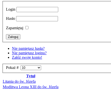
Login
Hasło
Zapamiętaj
Nie pamiętasz hasła?
Nie pamiętasz loginu?
Załóż swoje konto!
Pokaż #
Tytuł
Litania do św. Józefa
Modlitwa Leona XIII do św. Józefa