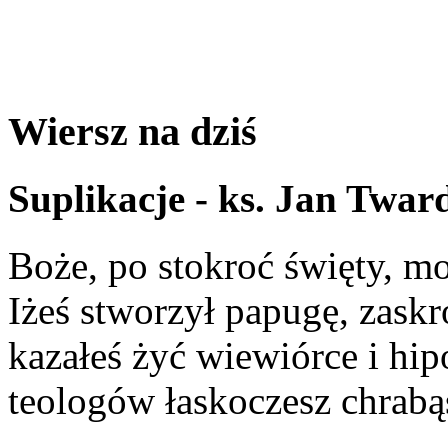
Wiersz na dziś
Suplikacje - ks. Jan Twar
Boże, po stokroć święty, mo
Iżeś stworzył papugę, zask
kazałeś żyć wiewiórce i hi
teologów łaskoczesz chrabą