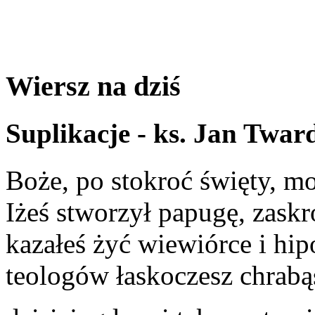
Wiersz na dziś
Suplikacje - ks. Jan Twar
Boże, po stokroć święty, mo
Iżeś stworzył papugę, zask
kazałeś żyć wiewiórce i hi
teologów łaskoczesz chrabą