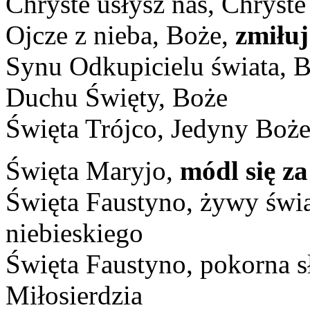
Chryste usłysz nas, Chryste
Ojcze z nieba, Boże,
zmiłuj
Synu Odkupicielu świata, 
Duchu Święty, Boże
Święta Trójco, Jedyny Boż
Święta Maryjo,
módl się z
Święta Faustyno, żywy świa
niebieskiego
Święta Faustyno, pokorna s
Miłosierdzia