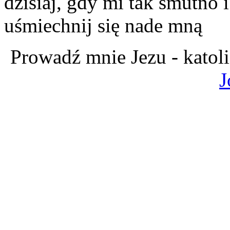
dzisiaj, gdy mi tak smutno 
uśmiechnij się nade mną
Prowadź mnie Jezu - katol
J