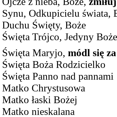
Ojcze z nieba, Boże,
zmiłuj
Synu, Odkupicielu świata, 
Duchu Święty, Boże
Święta Trójco, Jedyny Boż
Święta Maryjo,
módl się z
Święta Boża Rodzicielko
Święta Panno nad pannami
Matko Chrystusowa
Matko łaski Bożej
Matko nieskalana