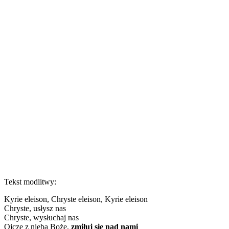
Tekst modlitwy:
Kyrie eleison, Chryste eleison, Kyrie eleison
Chryste, usłysz nas
Chryste, wysłuchaj nas
Ojcze z nieba Boże,
zmiłuj się nad nami