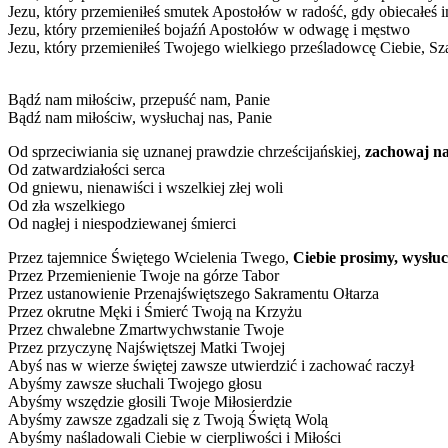
Jezu, który przemieniłeś smutek Apostołów w radość, gdy obiecałeś 
Jezu, który przemieniłeś bojaźń Apostołów w odwagę i męstwo
Jezu, który przemieniłeś Twojego wielkiego prześladowcę Ciebie, Sz
Bądź nam miłościw, przepuść nam, Panie
Bądź nam miłościw, wysłuchaj nas, Panie
Od sprzeciwiania się uznanej prawdzie chrześcijańskiej,
zachowaj na
Od zatwardziałości serca
Od gniewu, nienawiści i wszelkiej złej woli
Od zła wszelkiego
Od nagłej i niespodziewanej śmierci
Przez tajemnice Świętego Wcielenia Twego,
Ciebie prosimy, wysłuc
Przez Przemienienie Twoje na górze Tabor
Przez ustanowienie Przenajświętszego Sakramentu Ołtarza
Przez okrutne Męki i Śmierć Twoją na Krzyżu
Przez chwalebne Zmartwychwstanie Twoje
Przez przyczynę Najświętszej Matki Twojej
Abyś nas w wierze świętej zawsze utwierdzić i zachować raczył
Abyśmy zawsze słuchali Twojego głosu
Abyśmy wszędzie głosili Twoje Miłosierdzie
Abyśmy zawsze zgadzali się z Twoją Świętą Wolą
Abyśmy naśladowali Ciebie w cierpliwości i Miłości