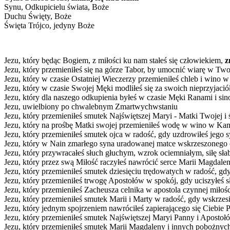
Synu, Odkupicielu świata, Boże
Duchu Święty, Boże
Święta Trójco, jedyny Boże
Jezu, który będąc Bogiem, z miłości ku nam stałeś się człowiekiem,
z
Jezu, który przemieniłeś się na górze Tabor, by umocnić wiarę w Tw
Jezu, który w czasie Ostatniej Wieczerzy przemieniłeś chleb i wino 
Jezu, który w czasie Swojej Męki modliłeś się za swoich nieprzyjació
Jezu, który dla naszego odkupienia byłeś w czasie Męki Ranami i si
Jezu, uwielbiony po chwalebnym Zmartwychwstaniu
Jezu, który przemieniłeś smutek Najświętszej Maryi - Matki Twojej i 
Jezu, który na prośbę Matki swojej przemieniłeś wodę w wino w Kani
Jezu, który przemieniłeś smutek ojca w radość, gdy uzdrowiłeś jego 
Jezu, który w Nain zmarłego syna uradowanej matce wskrzeszonego 
Jezu, który przywracałeś słuch głuchym, wzrok ociemniałym, siłę s
Jezu, który przez swą Miłość raczyłeś nawrócić serce Marii Magdale
Jezu, który przemieniłeś smutek dziesięciu trędowatych w radość, gdy 
Jezu, który przemieniłeś trwogę Apostołów w spokój, gdy uciszyłeś 
Jezu, który przemieniłeś Zacheusza celnika w apostola czynnej miłośc
Jezu, który przemieniłeś smutek Marii i Marty w radość, gdy wskrzesi
Jezu, który jednym spojrzeniem nawróciłeś zapierającego się Ciebie P
Jezu, który przemieniłeś smutek Najświętszej Maryi Panny i Aposto
Jezu, który przemieniłeś smutek Marii Magdaleny i innych pobożnyc