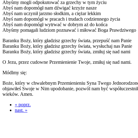
Abyśmy mogli odpokutować za grzechy w tym życiu
Abyś nam dopomógł nam dźwigać krzyże nasze
Abyś nam uczynił jarzmo słodkim, a ciężar lekkim
Abyś nam dopomógł w pracach i trudach codziennego życia
Abyś nam dopomógł wytrwać w dobrym aż do końca
Abyśmy pomagali ludziom poznawać i miłować Boga Prawdziwego
Baranku Boży, który gładzisz grzechy świata, przepuść nam Panie
Baranku Boży, który gładzisz grzechy świata, wysłuchaj nas Panie
Baranku Boży, który gładzisz grzechy świata, zmiłuj się nad nami
O Jezu, przez cudowne Przemienienie Twoje, zmiłuj się nad nami.
Módlmy się:
Boże, który w chwalebnym Przemienieniu Syna Twego Jednorodzone
objawiłeś Swoje w Nim upodobanie, pozwól nam być współuczestnikam
wieków. Amen.
« poprz.
nast. »