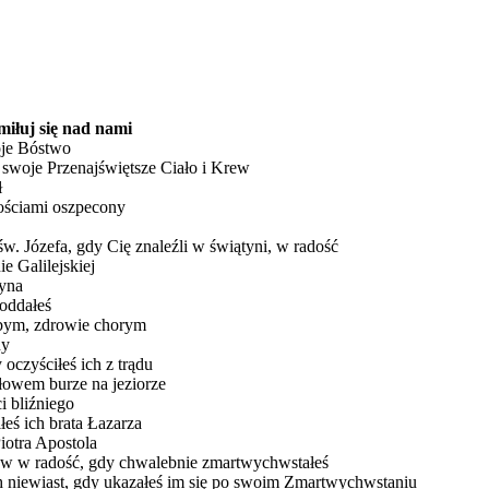
miłuj się nad nami
oje Bóstwo
w swoje Przenajświętsze Ciało i Krew
ł
nościami oszpecony
św. Józefa, gdy Cię znaleźli w świątyni, w radość
e Galilejskiej
syna
oddałeś
łabym, zdrowie chorym
ny
oczyściłeś ich z trądu
słowem burze na jeziorze
i bliźniego
łeś ich brata Łazarza
iotra Apostola
łów w radość, gdy chwalebnie zmartwychwstałeś
h niewiast, gdy ukazałeś im się po swoim Zmartwychwstaniu