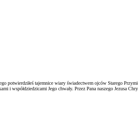
go potwierdziłeś tajemnice wiary świadectwem ojców Starego Przym
i i współdziedzicami Jego chwały. Przez Pana naszego Jezusa Chryst