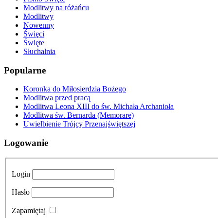
Modlitwy na różańcu
Modlitwy
Nowenny
Święci
Święte
Słuchalnia
Popularne
Koronka do Miłosierdzia Bożego
Modlitwa przed pracą
Modlitwa Leona XIII do św. Michała Archanioła
Modlitwa św. Bernarda (Memorare)
Uwielbienie Trójcy Przenajświętszej
Logowanie
Login
Hasło
Zapamiętaj