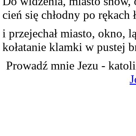
Do widzenia, miasto snów, 
cień się chłodny po rękach 
i przejechał miasto, okno, l
kołatanie klamki w pustej b
Prowadź mnie Jezu - katol
J